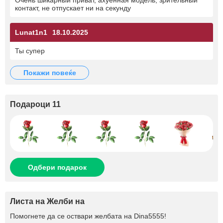
Очень шикарный приват, ахуенная модель, зрительный
контакт, не отпускает ни на секунду
Lunat1n1
18.10.2025
Ты супер
покажи повеќе
Подароци 11
Одбери подарок
Листа на Желби на
Помогнете да се оствари желбата на
Dina5555
!