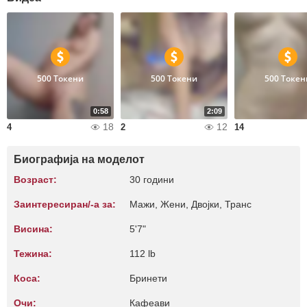
500 Токени
500 Токени
500 Токен
0:58
2:09
18
12
4
2
14
Биографија на моделот
Возраст:
30 години
Заинтересиран/-а за:
Мажи, Жени, Двојки, Транс
Висина:
5'7"
Тежина:
112 lb
Коса:
Бринети
Очи:
Кафеави