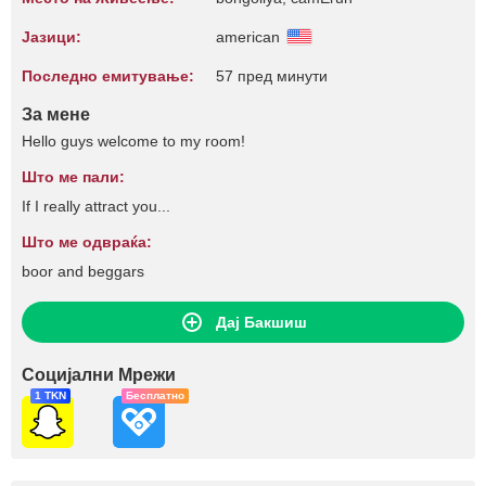
Јазици:
american
Последно емитување:
57 пред минути
За мене
Hello guys welcome to my room!
Што ме пали:
If I really attract you...
Што ме одвраќа:
boor and beggars
Дај Бакшиш
Социјални Мрежи
1 TKN
Бесплатно