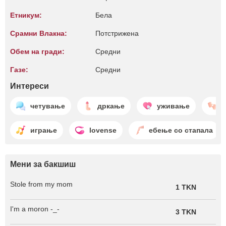
Етникум:
Бела
Срамни Влакна:
Потстрижена
Обем на гради:
Средни
Газе:
Средни
Интереси
четување
дркање
уживање
играње
lovense
ебење со стапала
Мени за бакшиш
Stole from my mom
1 TKN
I'm a moron -_-
3 TKN