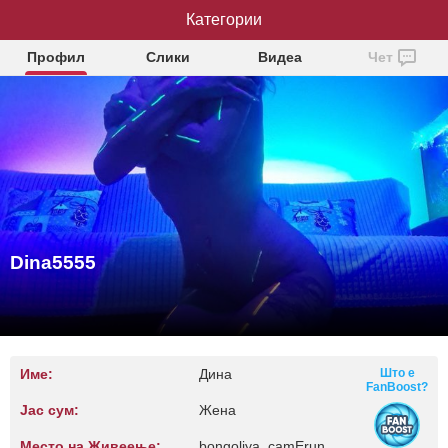
Категории
Dina5555
Профил
Слики
Видеа
Чет
Dina5555
Име:
Дина
Што е
FanBoost?
Јас сум:
Жена
Место на Живеење:
bongoliya, camErun