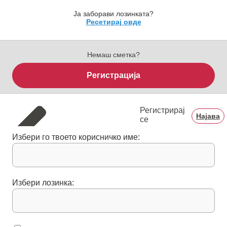
Ја заборави лозинката?
Ресетирај овде
Немаш сметка?
Регистрација
Регистрирај
Најава
се
Избери го твоето корисничко име:
Избери лозинка: