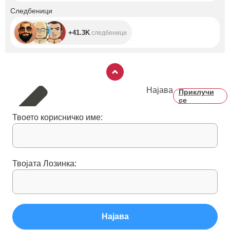
+41.3K
Следбеници
+41.3K
следбеници
Најава
Приклучи
се
Твоето корисничко име:
Твојата Лозинка:
Најава