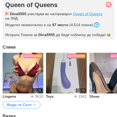
Queen of Queens
Dina5555
учествува во натпреварот
Queen of Queens
на ЗНД.
Моделот моментално е на
97 место
(4,514 поени).
Испрати Токени за
Dina5555
да биде поблиску до
победа!
Слики
БЕСПЛАТНО
БЕСПЛАТНО
БЕС
31
16
3610
1942
Lingerie
Toys
Shoes
Види ги Сите
Видеа